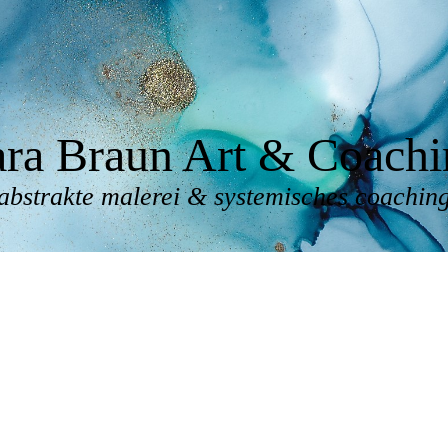
ara Braun Art & Coachi
abstrakte malerei & systemisches coachin