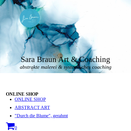
Sara Braun Art & Coaching
abstrakte malerei & systemisches coaching
ONLINE SHOP
ONLINE SHOP
ABSTRACT ART
"Durch die Blume", gerahmt
0