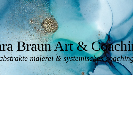
ara Braun Art & Coachi
abstrakte malerei & systemisches coachin