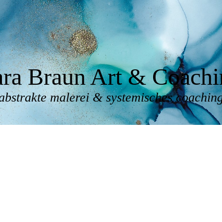
ara Braun Art & Coachi
abstrakte malerei & systemisches coachin