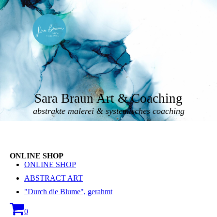
Sara Braun Art & Coaching
abstrakte malerei & systemisches coaching
ONLINE SHOP
ONLINE SHOP
ABSTRACT ART
"Durch die Blume", gerahmt
0